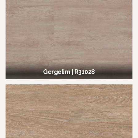
Gergelim | R31028