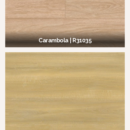
Carambola | R31035