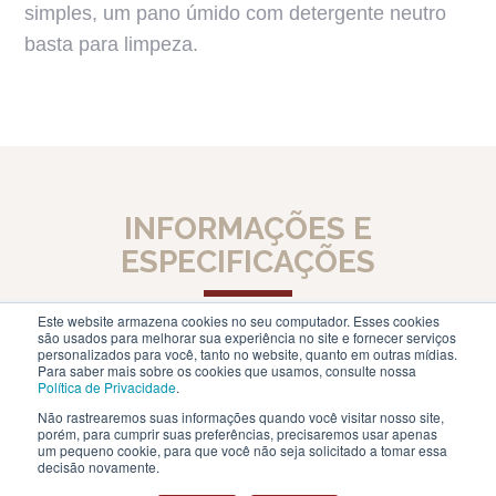
simples, um pano úmido com detergente neutro
basta para limpeza.
INFORMAÇÕES E
ESPECIFICAÇÕES
Este website armazena cookies no seu computador. Esses cookies
são usados ​​para melhorar sua experiência no site e fornecer serviços
personalizados para você, tanto no website, quanto em outras mídias.
Sofisticato Colado
Para saber mais sobre os cookies que usamos, consulte nossa
Política de Privacidade
.
Não rastrearemos suas informações quando você visitar nosso site,
Instalação: Colada
porém, para cumprir suas preferências, precisaremos usar apenas
um pequeno cookie, para que você não seja solicitado a tomar essa
Tamanho da régua: 17,78 cm x 121,92 cm
decisão novamente.
Espessura total: 2 mm